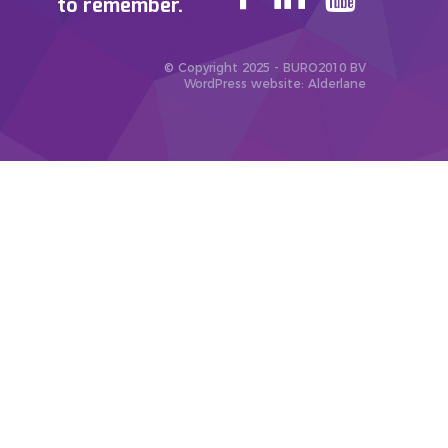
to remember.
© Copyright 2025 - BURO2010 BV
WordPress website
: Alderlane