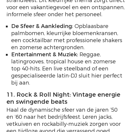
strandfeest. Dit kleurrijke thema zorgt direct
voor een vakantiegevoel en een ontspannen,
informele sfeer onder het personeel.
De Sfeer & Aankleding:
Opblaasbare
palmbomen, kleurrijke bloemenkransen,
een cocktailbar met professionele shakers
en zomerse achtergronden.
Entertainment & Muziek:
Reggae,
latingrooves, tropical house en zomerse
top 40-hits. Een live steelband of een
gespecialiseerde latin-DJ sluit hier perfect
bij aan.
11. Rock & Roll Night: Vintage energie
en swingende beats
Haal de dynamische sfeer van de jaren ’50
en ’60 naar het bedrijfsfeest. Leren jacks,
vetkuiven en rockabilly-muziek zorgen voor
een tijdloze avond die verrassend goed