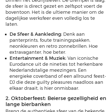
binnen het bedrijfsleven. De drempel is laag,
de sfeer is direct gezet en zelfspot voert de
boventoon. Het is de ultieme manier om de
dagelijkse werksfeer even volledig los te
laten.
De Sfeer & Aankleding:
Denk aan
panterprints, foute trainingspakken,
neonkleuren en retro zonnebrillen. Hoe
extravaganter, hoe beter.
Entertainment & Muziek:
Van iconische
Eurodance uit de nineties tot herkenbare
Nederlandstalige meezingers. Een
energieke coverband of een allround feest-
DJ die deze guilty pleasures naadloos aan
elkaar draait, is hier onmisbaar.
2. Oktoberfeest: Beierse gezelligheid en
lange bierbanken
Breng de authentieke sfeer van de bekende