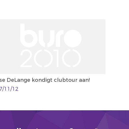
lse DeLange kondigt clubtour aan!
7/11/12