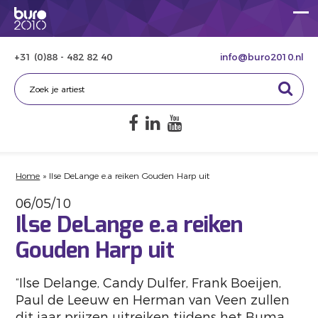
+31 (0)88 - 482 82 40
info@buro2010.nl
Home
»
Ilse DeLange e.a reiken Gouden Harp uit
06/05/10
Ilse DeLange e.a reiken
Gouden Harp uit
“Ilse Delange, Candy Dulfer, Frank Boeijen,
Paul de Leeuw en Herman van Veen zullen
dit jaar prijzen uitreiken tijdens het Buma