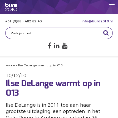
+31 (0)88 - 482 82 40
info@buro2010.nl
Home
»
Ilse DeLange warmt op in 013
10/12/10
Ilse DeLange warmt op in
013
Ilse DeLange is in 2011 toe aan haar
grootste uitdaging: een optreden in het
GelreDome te Arnhem op zaterdag 26