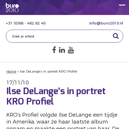
+31 (0)88 - 482 82 40
info@buro2010.nl
Home
»
Ilse DeLange’s in portret KRO Profiel
17/11/10
Ilse DeLange’s in portret
KRO Profiel
KRO’s Profiel volgde Ilse DeLange een tijdje
in Amerika, waar ze haar laatste album
opnam en maakte een portret van haar. De