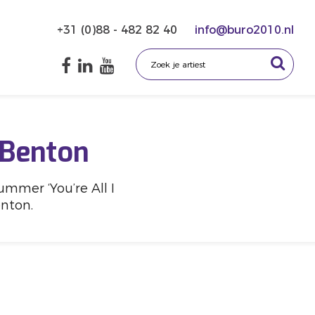
+31 (0)88 - 482 82 40
info@buro2010.nl
 Benton
mmer ‘You’re All I
nton.