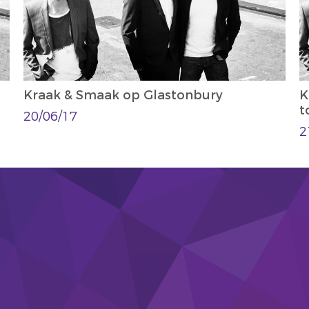
Kraak & Smaak op Glastonbury
K
t
20/06/17
2