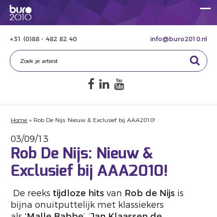
+31 (0)88 - 482 82 40
info@buro2010.nl
Home
»
Rob De Nijs: Nieuw & Exclusief bij AAA2010!
03/09/13
Rob De Nijs: Nieuw &
Exclusief bij AAA2010!
De reeks
tijdloze hits
van
Rob de Nijs
is
bijna onuitputtelijk met klassiekers
als
‘Malle Babbe
‘, ‘
Jan Klaassen de