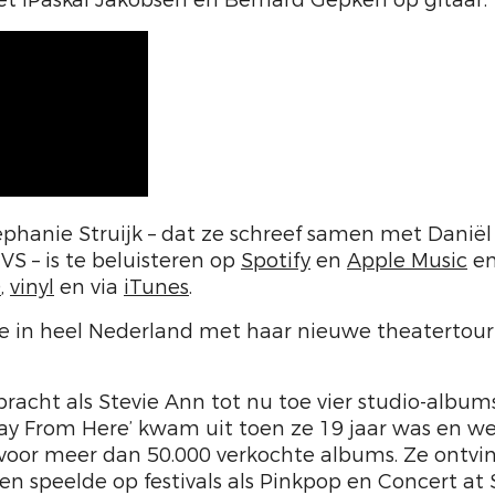
 lPaskal Jakobsen en Bernard Gepken op gitaar.
phanie Struijk – dat ze schreef samen met Daniël
VS – is te beluisteren op
Spotify
en
Apple Music
en
D
,
vinyl
en via
iTunes
.
 ze in heel Nederland met haar nieuwe theatertou
bracht als Stevie Ann tot nu toe vier studio-albums
y From Here’ kwam uit toen ze 19 jaar was en w
voor meer dan 50.000 verkochte albums. Ze ontvi
en speelde op festivals als Pinkpop en Concert at