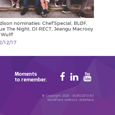
dison nominaties: Chef’Special, BLØF,
ue The Night, DI-RECT, Jeangu Macrooy
 Wulf!
2/12/17
Moments
to remember.
© Copyright 2025 - BURO2010 BV
WordPress website
: Alderlane