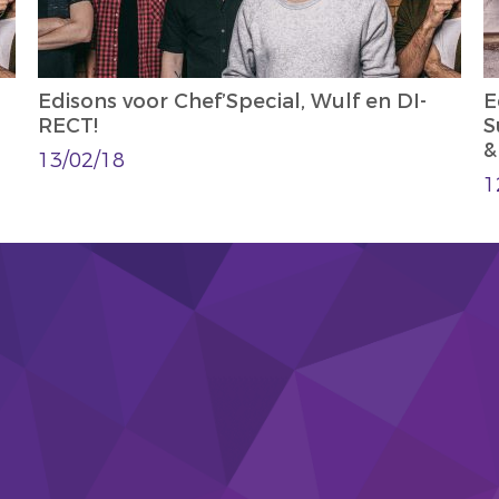
Edisons voor Chef’Special, Wulf en DI-
E
RECT!
S
&
13/02/18
1