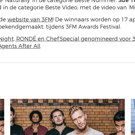
e ‘Naturally’ in de categorie Beste Nummer.
Sue T
in de categorie Beste Video, met de video van ‘Mi
 de
website van 3FM
! De winnaars worden op 17 apri
bekendgemaakt, tijdens 3FM Awards Festival.
Night, RONDÉ en Chef’Special genomineerd voor
Agents After All
.