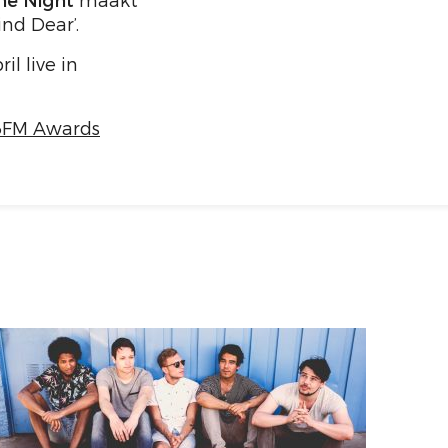
he Night
maakt
nd Dear’.
l live in
 3FM Awards