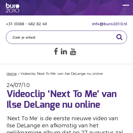
+31 (0)88 - 482 82 40
info@buro2010.nl
Home
»
Videoclip ‘Next To Me’ van Ilse DeLange nu online
24/07/10
Videoclip ‘Next To Me’ van
Ilse DeLange nu online
‘Next To Me’ is de eerste nieuwe video van
Ilse DeLange en afkomstig van het
gelijknamige album dat op 27 augustus zal