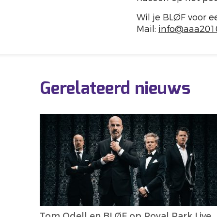
Wil je BLØF voor
Mail:
info@aaa2010
Gerelateerd nieuws
Tom Odell en BLØF op Royal Park Live