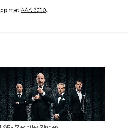
t op met
AAA 2010
.
LØF – ‘Zachtjes Zingen’