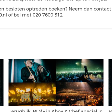
 een besloten optreden boeken? Neem dan contac
.nl
of bel met 020 7600 312.
Terugblik: BLØF in Ahoy & Chef’Special in
B