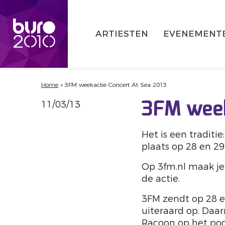
ARTIESTEN
EVENEMENT
Home
»
3FM weekactie Concert At Sea 2013
11/03/13
3FM week
Het is een traditi
plaats op 28 en 2
Op 3fm.nl maak je
de actie.
3FM zendt op 28 en
uiteraard op. Daa
Racoon op het po