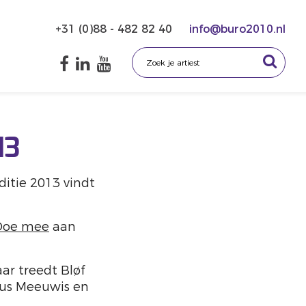
+31 (0)88 - 482 82 40
info@buro2010.nl
13
ditie 2013 vindt
Doe mee
aan
ar treedt Bløf
uus Meeuwis en