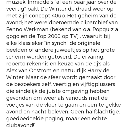
muziek. Inmiddels ‘’al een paar jaar over de
veertig’’ pakt De Winter de draad weer op
met zijn concept 40up. Het geheim van de
avond; het wereldberoemde cliparchief van
Fenno Werkman (bekend van o.a. Popquiz a
gogo en de Top 2000 op TV) , waaruit bij
elke klassieker “in synch’’ de originele
beelden of andere juweeltjes op het grote
scherm worden getoverd. De ervaring,
repertoirekennis en keuze van de dj’s als
Alex van Oostrom en natuurlijk Harry de
Winter. Maar de sfeer wordt gemaakt door
de bezoekers zelf; veertig en vijftigplussers
die eindelijk de juiste omgeving hebben
gevonden om weer als vanouds met de
voetjes van de vloer te gaan en een te gekke
avond en nacht beleven. Geen halfslachtige,
goedbedoelde poging, maar een echte
clubavond!”