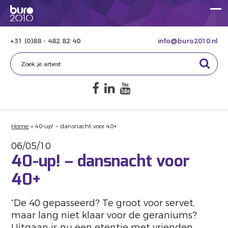
+31 (0)88 - 482 82 40
info@buro2010.nl
Home
»
40-up! – dansnacht voor 40+
06/05/10
40-up! – dansnacht voor
40+
“De 40 gepasseerd? Te groot voor servet,
maar lang niet klaar voor de geraniums?
Uitgaan is nu een etentje met vrienden,