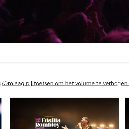
Omlaag pijltoetsen om het volume te verhogen o