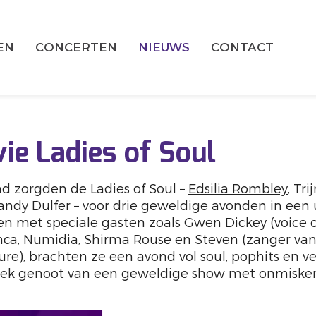
EN
CONCERTEN
NIEUWS
CONTACT
ie Ladies of Soul
 zorgden de Ladies of Soul –
Edsilia Rombley
, Tr
andy Dulfer – voor drie geweldige avonden in een 
 met speciale gasten zoals Gwen Dickey (voice o
anca, Numidia, Shirma Rouse en Steven (zanger va
re), brachten ze een avond vol soul, pophits en v
iek genoot van een geweldige show met onmisken