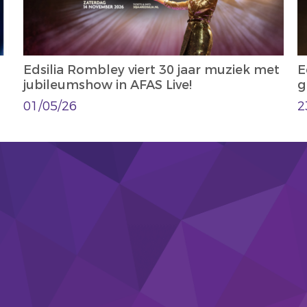
Edsilia Rombley viert 30 jaar muziek met
E
jubileumshow in AFAS Live!
g
01/05/26
2