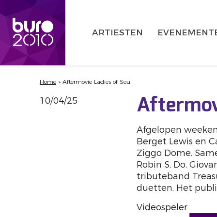
ARTIESTEN
EVENEMENT
Home
»
Aftermovie Ladies of Soul
10/04/25
Aftermov
Afgelopen weekend
Berget Lewis en C
Ziggo Dome. Samen
Robin S, Do, Giov
tributeband Treasu
duetten. Het publ
Videospeler