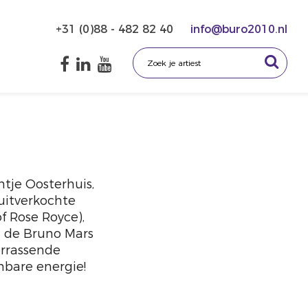
+31 (0)88 - 482 82 40
info@buro2010.nl
ijntje Oosterhuis,
uitverkochte
f Rose Royce),
n de Bruno Mars
errassende
bare energie!