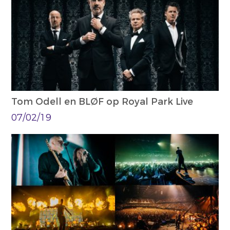
Tom Odell en BLØF op Royal Park Live
07/02/19