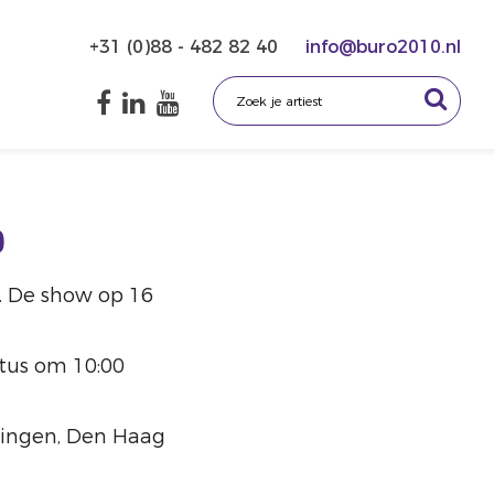
+31 (0)88 - 482 82 40
info@buro2010.nl
o
. De show op 16
tus om 10:00
ningen, Den Haag