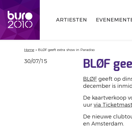
ARTIESTEN
EVENEMENT
Home
»
BLØF geeft extra show in Paradiso
30/07/15
BLØF gee
BLØF
geeft op din
december is inmid
De kaartverkoop v
uur
via Ticketmas
De nieuwe clubtou
en Amsterdam.