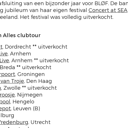
fsluiting van een bijzonder jaar voor BLØF. De ba
rig jubileum van haar eigen festival
Concert at SEA
land. Het festival was volledig uitverkocht.
 Alles clubtour
t
, Dordrecht ** uitverkocht
Live
, Arnhem
Live
, Arnhem ** uitverkocht
 Breda ** uitverkocht
rpoort
, Groningen
van Troje
, Den Haag
n
, Zwolle ** uitverkocht
roosje
, Nijmegen
pool
, Hengelo
epot
, Leuven (B)
Tilburg
iVredenburg
, Utrecht