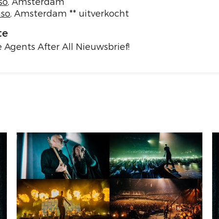
so
, Amsterdam
iso
, Amsterdam ** uitverkocht
te
 Agents After All Nieuwsbrief!