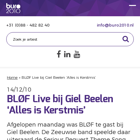
+31 (0)88 - 482 82 40
info@buro2010.nl
Home
»
BLØF Live bij Giel Beelen ‘Alles is Kerstmis’
14/12/10
BLØF Live bij Giel Beelen
‘Alles is Kerstmis’
Afgelopen maandag was BLØF te gast bij
Giel Beelen. De Zeeuwse band speelde daar
uiteraard de Serious Request Theme Song