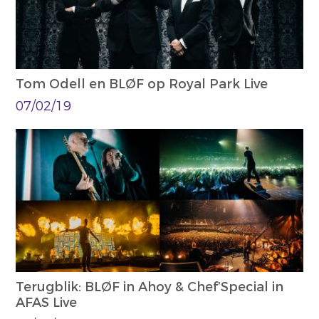
Tom Odell en BLØF op Royal Park Live
07/02/19
Terugblik: BLØF in Ahoy & Chef’Special in
AFAS Live