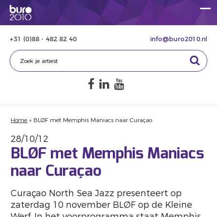
+31 (0)88 - 482 82 40
info@buro2010.nl
Home
»
BLØF met Memphis Maniacs naar Curaçao
28/10/12
BLØF met Memphis Maniacs
naar Curaçao
Curaçao North Sea Jazz presenteert op
zaterdag 10 november BLØF op de Kleine
Werf. In het voorprogramma staat Memphis