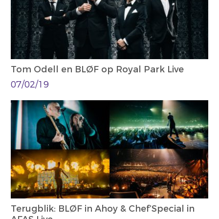
Tom Odell en BLØF op Royal Park Live
07/02/19
Terugblik: BLØF in Ahoy & Chef’Special in