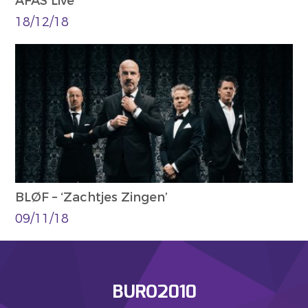
AFAS Live
18/12/18
BLØF – ‘Zachtjes Zingen’
09/11/18
BURO2010