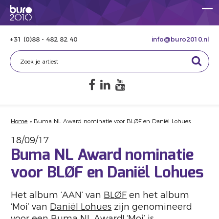
+31 (0)88 - 482 82 40
info@buro2010.nl
Home
»
Buma NL Award nominatie voor BLØF en Daniël Lohues
18/09/17
Buma NL Award nominatie
voor BLØF en Daniël Lohues
Het album ‘AAN’ van
BLØF
en het album
‘Moi’ van
Daniël Lohues
zijn genomineerd
voor een Buma NL Award! ‘Moi’ is