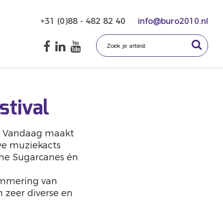
+31 (0)88 - 482 82 40
info@buro2010.nl
stival
10) Vandaag maakt
uwe muziekacts
the Sugarcanes én
rammering van
n zeer diverse en