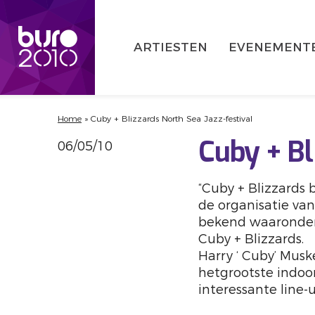
ARTIESTEN
EVENEMENT
Home
»
Cuby + Blizzards North Sea Jazz-festival
06/05/10
Cuby + Bl
“Cuby + Blizzards 
de organisatie van
bekend waaronder 
Cuby + Blizzards.
Harry ‘ Cuby’ Mus
hetgrootste indoor
interessante line