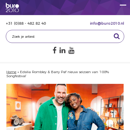
+31 (0)88 - 482 82 40
info@buro2010.nl
Home
»
Edsilia Rombley & Barry Paf nieuw seizoen van ‘100%
Songfestival’