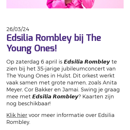
26/03/24
Edsilia Rombley bij The
Young Ones!
Op zaterdag 6 april is 𝙀𝙙𝙨𝙞𝙡𝙞𝙖 𝙍𝙤𝙢𝙗𝙡𝙚𝙮 te
zien bij het 35-jarige jubileumconcert van
The Young Ones in Hulst. Dit orkest werkt
vaak samen met grote namen, zoals Anita
Meyer, Cor Bakker en Jamai. Swing je graag
mee met 𝙀𝙙𝙨𝙞𝙡𝙞𝙖 𝙍𝙤𝙢𝙗𝙡𝙚𝙮? Kaarten zijn
nog beschikbaar!
Klik hier
voor meer informatie over Edsilia
Rombley.