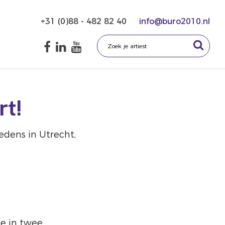
+31 (0)88 - 482 82 40
info@buro2010.nl
rt!
edens in Utrecht,
e in twee