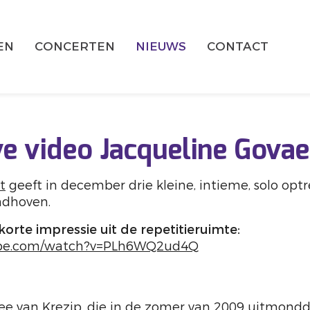
EN
CONCERTEN
NIEUWS
CONTACT
e video Jacqueline Govae
t
geeft in december drie kleine, intieme, solo optr
ndhoven.
 korte impressie uit de repetitieruimte:
ube.com/watch?v=PLh6WQ2ud4Q
ee van Krezip, die in de zomer van 2009 uitmondd