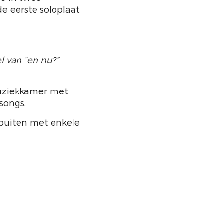
de eerste soloplaat
l van “en nu?”
 muziekkamer met
songs.
r buiten met enkele