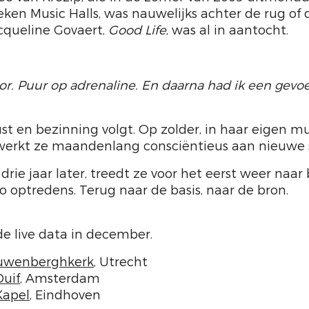
ken Music Halls, was nauwelijks achter de rug of 
cqueline Govaert,
Good Life
, was al in aantocht.
r. Puur op adrenaline. En daarna had ik een gevoe
ust en bezinning volgt. Op zolder, in haar eigen
 werkt ze maandenlang consciëntieus aan nieuwe 
 drie jaar later, treedt ze voor het eerst weer naa
lo optredens. Terug naar de basis, naar de bron.
de live data in december.
uwenberghkerk
, Utrecht
Duif
, Amsterdam
Kapel
, Eindhoven