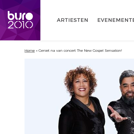
ARTIESTEN
EVENEMENT
Home
»
Geniet na van concert The New Gospel Sensation!