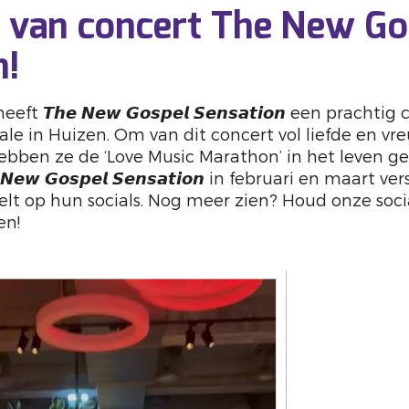
a van concert The New Go
n!
t 𝙏𝙝𝙚 𝙉𝙚𝙬 𝙂𝙤𝙨𝙥𝙚𝙡 𝙎𝙚𝙣𝙨𝙖𝙩𝙞𝙤𝙣 een prach
ale in Huizen. Om van dit concert vol liefde en v
ebben ze de ‘Love Music Marathon’ in het leven ge
𝙚𝙬 𝙂𝙤𝙨𝙥𝙚𝙡 𝙎𝙚𝙣𝙨𝙖𝙩𝙞𝙤𝙣 in februari en maart v
elt op hun socials. Nog meer zien? Houd onze soc
en!