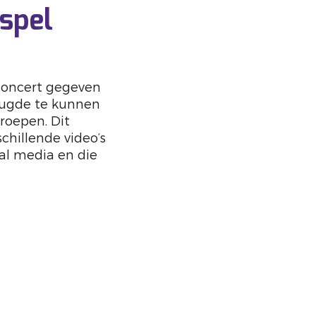
spel
tig concert gegeven
reugde te kunnen
roepen. Dit
erschillende video’s
ial media en die