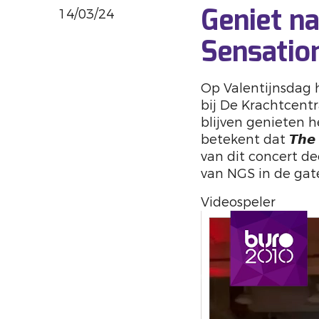
14/03/24
Geniet n
Sensatio
Op Valentijnsdag heef
bij De Krachtcentr
blijven genieten h
betekent dat 𝙏𝙝𝙚 
van dit concert de
van NGS in de gat
Videospeler