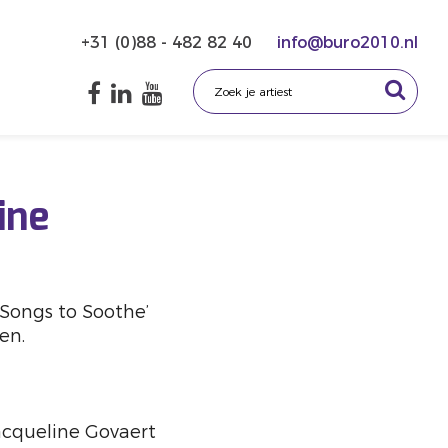
+31 (0)88 - 482 82 40
info@buro2010.nl
ine
Songs to Soothe’
en.
Jacqueline Govaert