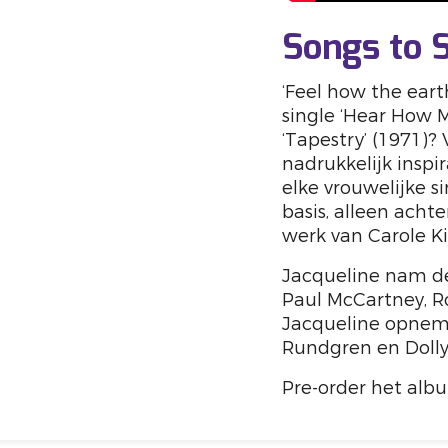
Songs to 
‘Feel how the eart
single ‘Hear How M
‘Tapestry’ (1971)
nadrukkelijk inspi
elke vrouwelijke s
basis, alleen achte
werk van Carole K
Jacqueline nam de 
Paul McCartney, Ro
Jacqueline opnem
Rundgren en Dolly
Pre-order het alb