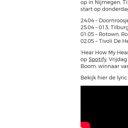
op in Nijmegen, T
start op donderdag
24.04 – Doornroos
25.04 – 013, Tilbu
01.05 – Rotown, 
02.05 – Tivoli De H
‘Hear How My Hear
op
Spotify
. Vrijda
Boom, winnaar van
Bekijk hier de lyric