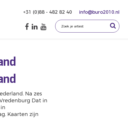
+31 (0)88 - 482 82 40
info@buro2010.nl
and
and
ederland. Na zes
liVredenburg Dat in
 in
g. Kaarten zijn