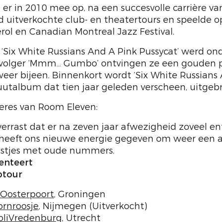
er in 2010 mee op, na een succesvolle carrière van
uitverkochte club- en theatertours en speelde op 
rol en Canadian Montreal Jazz Festival.
Six White Russians And A Pink Pussycat’ werd o
pvolger ‘Mmm… Gumbo’ ontvingen ze een gouden pl
 weer bijeen. Binnenkort wordt ‘Six White Russians
uutalbum dat tien jaar geleden verscheen, uitgebr
eres van Room Eleven:
verrast dat er na zeven jaar afwezigheid zoveel e
heeft ons nieuwe energie gegeven om weer een a
estjes met oude nummers.
enteert
btour
Oosterpoort
, Groningen
rnroosje
, Nijmegen (Uitverkocht)
oliVredenburg
, Utrecht