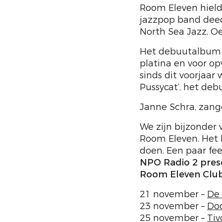
Room Eleven hield 
jazzpop band deed 
North Sea Jazz, Oe
Het debuutalbum ‘
platina en voor o
sinds dit voorjaar
Pussycat’, het deb
Janne Schra, zang
We zijn bijzonder 
Room Eleven. Het 
doen. Een paar fe
NPO Radio 2 pres
Room Eleven Clu
21 november –
De 
23 november –
Doo
25 november –
Tiv