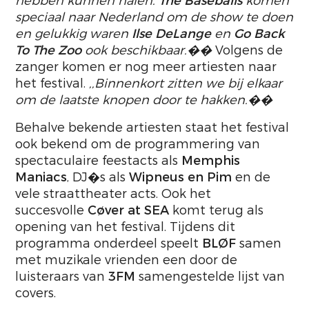
hebben kunnen halen.
The Baseballs
komen
speciaal naar Nederland om de show te doen
en gelukkig waren
Ilse DeLange
en
Go Back
To The Zoo
ook beschikbaar.��
Volgens de
zanger komen er nog meer artiesten naar
het festival.
,,Binnenkort zitten we bij elkaar
om de laatste knopen door te hakken.��
Behalve bekende artiesten staat het festival
ook bekend om de programmering van
spectaculaire feestacts als
Memphis
Maniacs
, DJ�s als
Wipneus en Pim
en de
vele straattheater acts. Ook het
succesvolle
Cøver at SEA
komt terug als
opening van het festival. Tijdens dit
programma onderdeel speelt
BLØF
samen
met muzikale vrienden een door de
luisteraars van
3FM
samengestelde lijst van
covers.