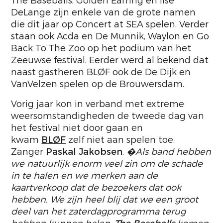
The Baseballs, Golden Earring en Ilse
DeLange zijn enkele van de grote namen
die dit jaar op Concert at SEA spelen. Verder
staan ook Acda en De Munnik, Waylon en Go
Back To The Zoo op het podium van het
Zeeuwse festival. Eerder werd al bekend dat
naast gastheren BLØF ook de De Dijk en
VanVelzen spelen op de Brouwersdam.
Vorig jaar kon in verband met extreme
weersomstandigheden de tweede dag van
het festival niet door gaan en
kwam
BLØF
zelf niet aan spelen toe.
Zanger
Paskal Jakobsen
,
�Als band hebben
we natuurlijk enorm veel zin om de schade
in te halen en we merken aan de
kaartverkoop dat de bezoekers dat ook
hebben. We zijn heel blij dat we een groot
deel van het zaterdagprogramma terug