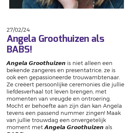
27/02/24
Angela Groothuizen als
BABS!
𝘼𝙣𝙜𝙚𝙡𝙖 𝙂𝙧𝙤𝙤𝙩𝙝𝙪𝙞𝙯𝙚𝙣 is niet alleen een
bekende zangeres en presentatrice, ze is
ook een gepassioneerde trouwambtenaar.
Ze creëert persoonlijke ceremonies die jullie
liefdesverhaal tot leven brengen, met
momenten van vreugde en ontroering.
Mocht er behoefte aan zijn dan kan Angela
tevens een passend nummer zingen! Maak
van jullie trouwdag een onvergetelijk
moment met 𝘼𝙣𝙜𝙚𝙡𝙖 𝙂𝙧𝙤𝙤𝙩𝙝𝙪𝙞𝙯𝙚𝙣 als