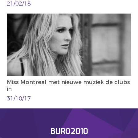
21/02/18
Miss Montreal met nieuwe muziek de clubs
in
31/10/17
BURO2010