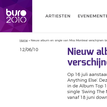
ARTIESTEN
EVENEMENT
Home
»
Nieuw album en single van Miss Montreal verschijnen b
12/06/10
Nieuw al
verschijn
Op 16 juli aanstaa
Anything Else’. D
in de Album Top 
single ‘Swing The 
vanaf 18 juni down