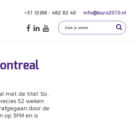
+31 (0)88 - 482 82 40
info@buro2010.nl
ontreal
l met de titel ‘So…
precies 52 weken
rafgegaan door de
n op 3FM en is