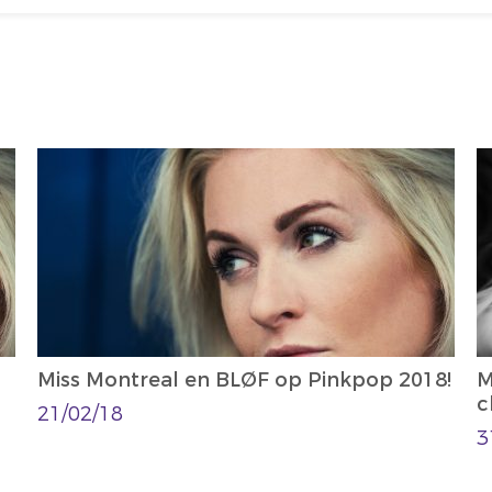
Miss Montreal en BLØF op Pinkpop 2018!
M
c
21/02/18
3