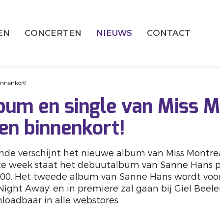
EN
CONCERTEN
NIEUWS
CONTACT
innenkort!
bum en single van Miss M
en binnenkort!
nde verschijnt het nieuwe album van Miss Montrea
eze week staat het debuutalbum van Sanne Hans 
100. Het tweede album van Sanne Hans wordt voo
Night Away’ en in premiere zal gaan bij Giel Beele
loadbaar in alle webstores.