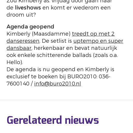
Zou Kimberly as. vrijdag door gaan naar
de
liveshows
en komt er wederom een
droom uit?
Agenda geopend
Kimberly (Maasdamme)
treedt op met 2
danseressen
. De setlist is
uptempo en super
dansbaar
, herkenbaar en bevat natuurlijk
ook enkele schitterende ballads (zoals o.a.
Hello).
De agenda is nu geopend en Kimberly is
exclusief te boeken bij BURO2010: 036-
7600140 /
info@buro2010.nl
Gerelateerd nieuws